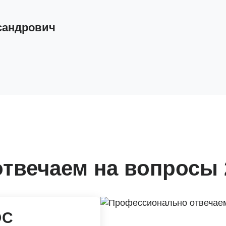
сандрович
твечаем на вопросы 
ОС