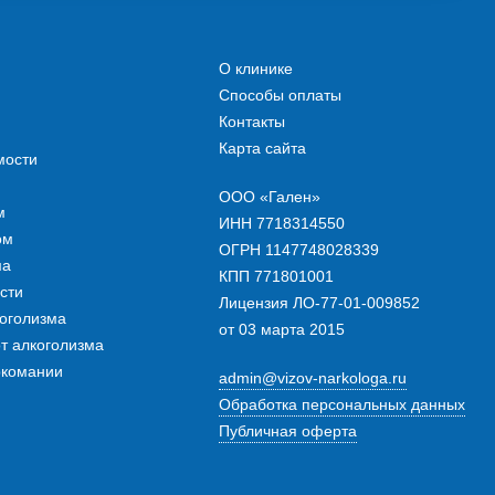
О клинике
Способы оплаты
Контакты
Карта сайта
мости
ООО «Гален»
м
ИНН 7718314550
ом
ОГРН 1147748028339
ма
КПП 771801001
сти
Лицензия ЛО-77-01-009852
оголизма
от 03 марта 2015
т алкоголизма
ркомании
admin@vizov-narkologa.ru
Обработка персональных данных
Публичная оферта