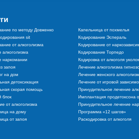
уги
вание по методу Довженко
Капельница от похмелья
одирования sit
Кодирование Эспераль
ание от алкоголизма
Кодирование от наркозависи
е алкоголизма
Кодирование Торпедо
е наркомании
Кодировка от алкоголя уколо
з запоя
Лечение алкоголизма гипноз
г на дом
Лечение женского алкоголиз
ьная детоксикация
Лечение от игровой зависимо
льная скорая помощь
Принудительное лечение алк
 блок
Имплантация продетоксона о
ие от алкоголизма
Принудительное лечение на
ница на дому
Программа «12 шагов»
ица от запоя
Раскодировка от алкоголя