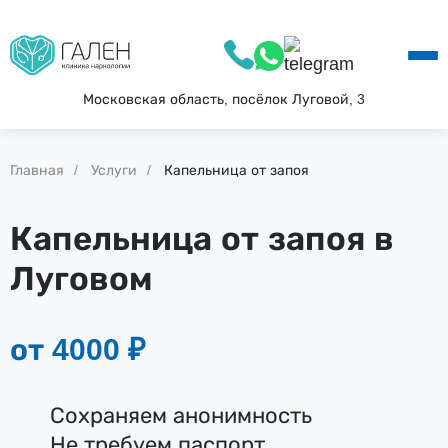
О КЛИНИКЕ
УСЛУГИ
АКЦИИ
Московская область, посёлок Луговой, 3
БЛОГ
ВОПРОС—ОТВЕТ
Главная
Услуги
Капельница от запоя
КОНТАКТЫ
Капельница от запоя в
Луговом
от 4000 ₽
Сохраняем анонимность
Не требуем паспорт